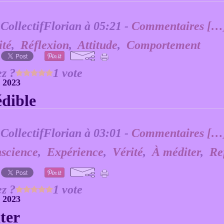
 CollectifFlorian à 05:21 -
Commentaires [
…
ité
,
Réflexion
,
Attitude
,
Comportement
z ?
1 vote
 2023
édible
 CollectifFlorian à 03:01 -
Commentaires [
…
science
,
Expérience
,
Vérité
,
À méditer
,
Re
z ?
1 vote
 2023
ter