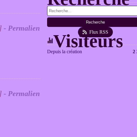
]
- Permalien
Flux RSS
Visiteurs
Depuis la création
2
]
- Permalien