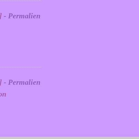
]
- Permalien
]
- Permalien
on