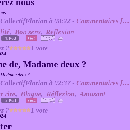
erez nous
 CollectifFlorian à 08:22 -
Commentaires [
…
lité
,
Bon sens
,
Reflexion
z ?
1 vote
024
e de, Madame deux ?
 CollectifFlorian à 02:37 -
Commentaires [
…
r rire
,
Blague
,
Réflexion
,
Amusant
z ?
1 vote
024
ter