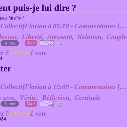
t puis-je lui dire ?
 CollectifFlorian à 05:10 -
Commentaires [
…
lexion
,
Liberté
,
Amusant
,
Relation
,
Couple
z ?
1 vote
24
ter
 CollectifFlorian à 19:09 -
Commentaires [
…
 sens
,
Vérité
,
Réflexion
,
Certitude
z ?
1 vote
024