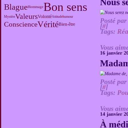
Nous s
Bon sens
Blague
Hommage
Valeurs
Volonté
Mystère
Attitude
humour
Posté par
Vérité
Conscience
Bien-être
[
#
]
Tags:
Réa
Vous aime
16 janvier 2
Madam
Posté par
[
#
]
Tags:
Pou
Vous aime
14 janvier 2
À médi