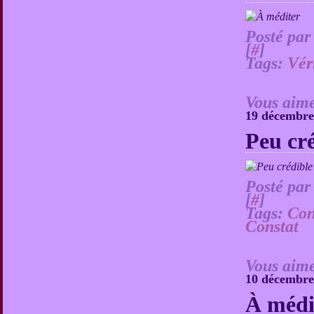
Posté par
[
#
]
Tags:
Vér
Vous aime
19 décembre
Peu cr
Posté par
[
#
]
Tags:
Con
Constat
Vous aime
10 décembre
À médi