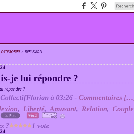
CATEGORIES
>
REFLEXION
024
s-je lui répondre ?
 CollectifFlorian à 03:26 -
Commentaires [
…
lexion
,
Liberté
,
Amusant
,
Relation
,
Couple
z ?
1 vote
024