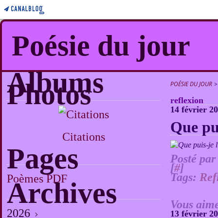
Poésie du jour
Albums
Photos
POÉSIE DU JOUR
>
reflexion
14 février 2
Que pui
Citations
Pages
Posté par
[
#
]
Tags:
Ref
Poèmes PDF
Archives
Vous aime
2026
13 février 2