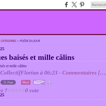
CATEGORIES
>
POÉSIE DU JOUR
025
s baisés et mille câlins
 CollectifFlorian à 06:23 -
Commentaires [
…
z ?
0 vote
025