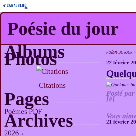
Poésie du jour
Albums
Photos
POÉSIE DU JOUR
>
22 février 2
Quelque
Citations
Pages
Posté par
[
#
]
Poèmes PDF
Archives
Vous aime
21 février 2
2026