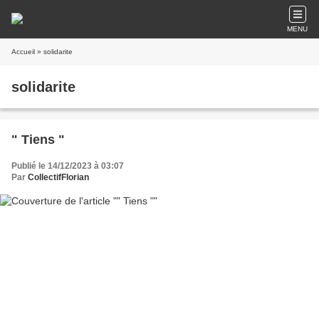
MENU
Accueil
» solidarite
solidarite
" Tiens "
Publié le 14/12/2023 à 03:07
Par
CollectifFlorian