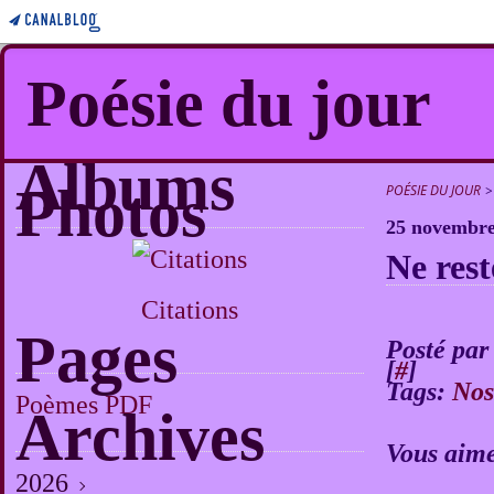
Poésie du jour
Albums
Photos
POÉSIE DU JOUR
>
25 novembre
Ne rest
Citations
Pages
Posté par
[
#
]
Tags:
Nos
Poèmes PDF
Archives
Vous aime
2026