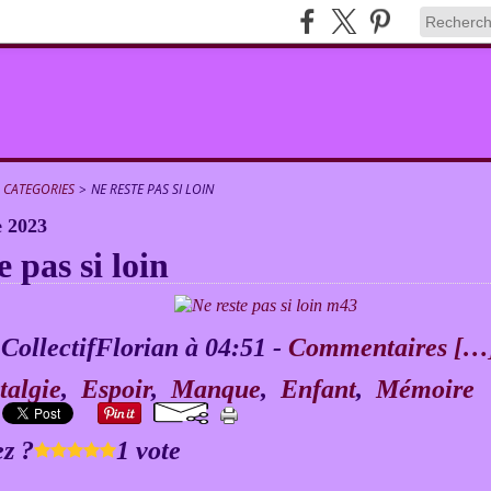
CATEGORIES
>
NE RESTE PAS SI LOIN
 2023
e pas si loin
 CollectifFlorian à 04:51 -
Commentaires [
…
talgie
,
Espoir
,
Manque
,
Enfant
,
Mémoire
z ?
1 vote