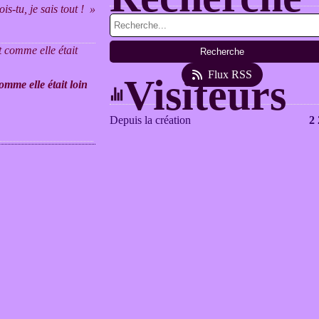
is-tu, je sais tout !
Flux RSS
Visiteurs
omme elle était loin
Depuis la création
2