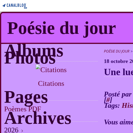
Poésie du jour
Albums
Photos
POÉSIE DU JOUR
>
18 octobre 2
Une lu
Citations
Pages
Posté par
[
#
]
Tags:
His
Poèmes PDF
Archives
Vous aime
2026