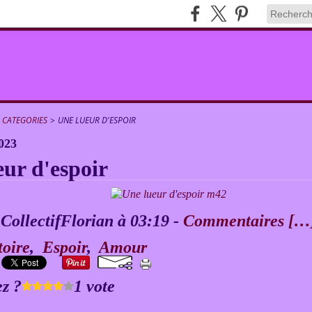
CATEGORIES
>
UNE LUEUR D'ESPOIR
023
eur d'espoir
 CollectifFlorian à 03:19 -
Commentaires [
…
toire
,
Espoir
,
Amour
z ?
1 vote