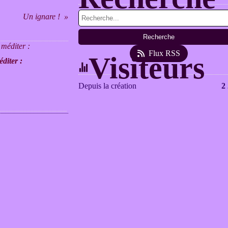
Un ignare !
Flux RSS
Visiteurs
diter :
Depuis la création
2