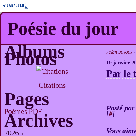
Poésie du jour
Albums
Photos
POÉSIE DU JOUR
>
19 janvier 2
Par le 
Citations
Pages
Posté par
Poèmes PDF
[
#
]
Archives
Vous aime
2026