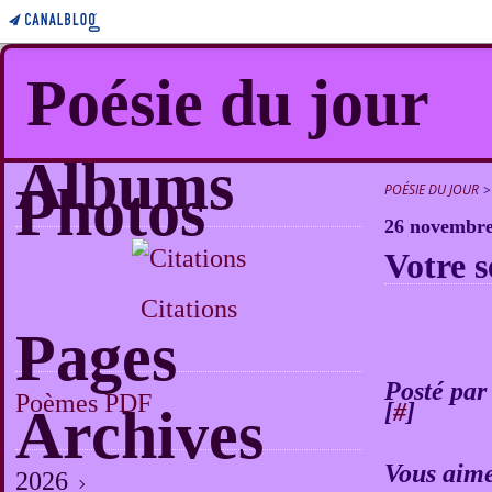
Poésie du jour
Albums
Photos
POÉSIE DU JOUR
>
26 novembre
Votre s
Citations
Pages
Posté par
Poèmes PDF
[
#
]
Archives
Vous aime
2026