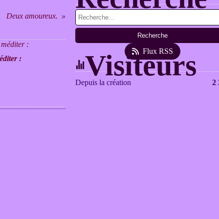
Deux amoureux.
Flux RSS
Visiteurs
diter :
Depuis la création
2