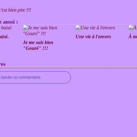
'est bien pire !!!
 aussi :
aisé.
Une vie à l'envers
À mé
Je me suis bien
"Gouré" !!!
es
Ajouter un commentaire