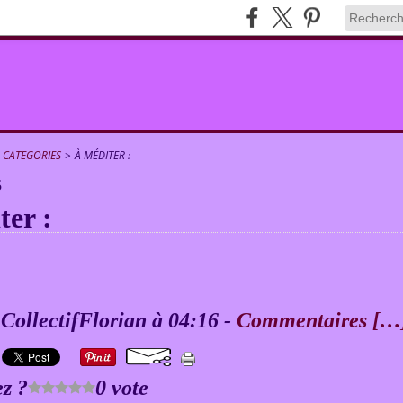
CATEGORIES
>
À MÉDITER :
5
ter :
 CollectifFlorian à 04:16 -
Commentaires [
…
z ?
0 vote