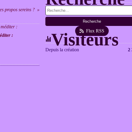
es propos sereins ?
Flux RSS
Visiteurs
diter :
Depuis la création
2