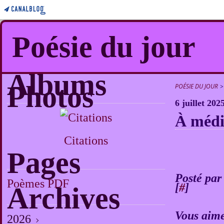
Poésie du jour
Albums
Photos
POÉSIE DU JOUR
>
6 juillet 202
À médi
Citations
Pages
Posté par
Poèmes PDF
[
#
]
Archives
Vous aime
2026